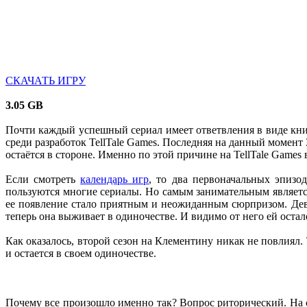
СКАЧАТЬ ИГРУ
3.05 GB
Почти каждый успешный сериал имеет ответвления в виде книг,
среди разработок TellTale Games. Последняя на данный момент 3
остаётся в стороне. Именно по этой причине на TellTale Game
Если смотреть
календарь игр
, то два первоначальных эпизо
пользуются многие сериалы. Но самым занимательным является
ее появление стало приятным и неожиданным сюрпризом. Деву
теперь она выживает в одиночестве. И видимо от него ей оста
Как оказалось, второй сезон на Клементину никак не повлиял. 
и остается в своем одиночестве.
Почему все произошло именно так? Вопрос риторический. На с