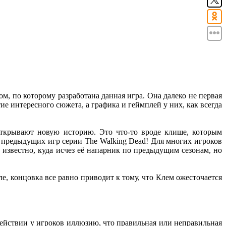
м, по которому разработана данная игра. Она далеко не первая
тие интересного сюжета, а графика и геймплей у них, как всегда
открывают новую историю. Это что-то вроде клише, которым
ж предыдущих игр серии The Walking Dead! Для многих игроков
известно, куда исчез её напарник по предыдущим сезонам, но
ле, концовка все равно приводит к тому, что Клем ожесточается
действии у игроков иллюзию, что правильная или неправильная