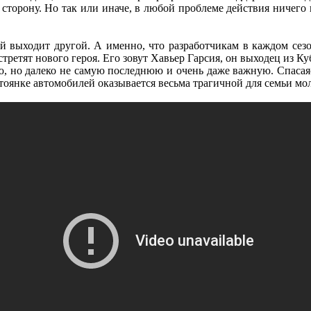
сторону. Но так или иначе, в любой проблеме действия ничего н
й выходит другой. А именно, что разработчикам в каждом сез
ретят нового героя. Его зовут Хавьер Гарсия, он выходец из Ку
, но далеко не самую последнюю и очень даже важную. Спасаясь
тоянке автомобилей оказывается весьма трагичной для семьи мо