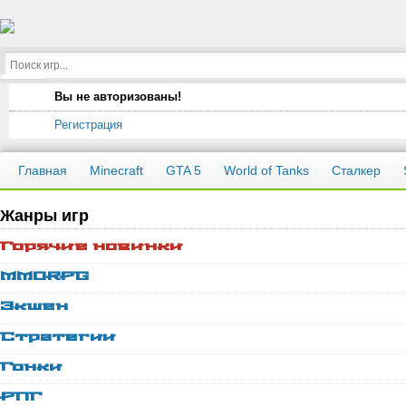
Вы не авторизованы!
Регистрация
Главная
Minecraft
GTA 5
World of Tanks
Сталкер
Жанры игр
Горячие новинки
MMORPG
Экшен
Стратегии
Гонки
РПГ