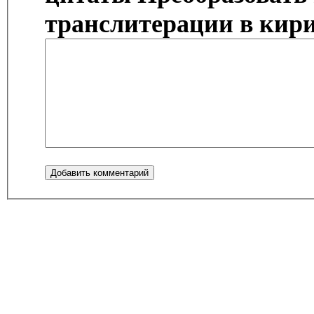
транслитерации в кир
Добавить комментарий