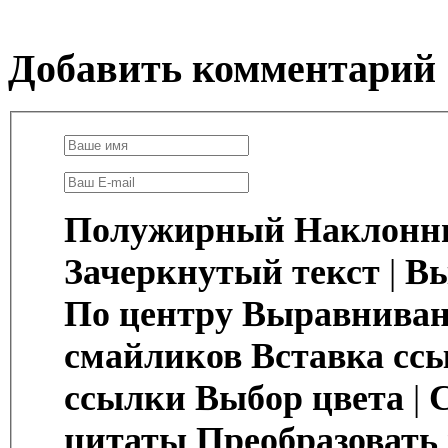
Добавить комментарий
Полужирный
Наклонн
Зачеркнутый текст
|
Вы
По центру
Выравниван
смайликов
Вставка сс
ссылки
Выбор цвета
|
цитаты
Преобразовать