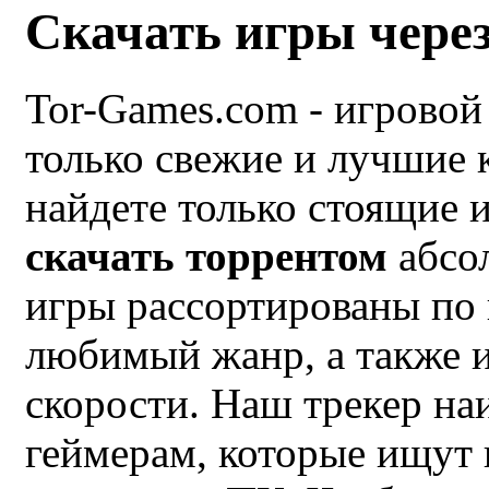
Скачать игры через
Tor-Games.com - игровой 
только свежие и лучшие
найдете только стоящие 
скачать торрентом
абсол
игры рассортированы по 
любимый жанр, а также и
скорости. Наш трекер на
геймерам, которые ищут