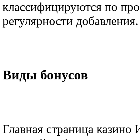
классифицируются по про
регулярности добавления.
Виды бонусов
Главная страница казино 