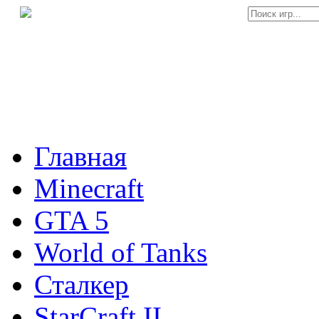
Главная
Minecraft
GTA 5
World of Tanks
Сталкер
StarCraft II