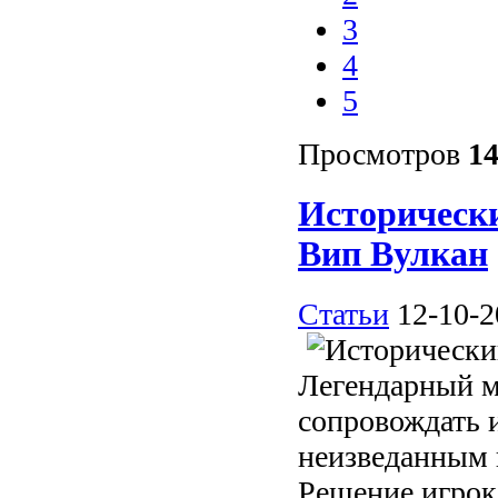
3
4
5
Просмотров
1
Исторически
Вип Вулкан
Статьи
12-10-2
Легендарный мо
сопровождать и
неизведанным 
Решение игрока