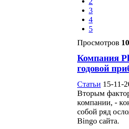
2
3
4
5
Просмотров
1
Компания Pl
годовой при
Статьи
15-11-2
Вторым фактор
компании, - ко
собой ряд осло
Bingo сайта.