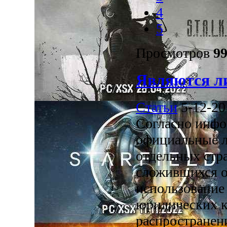
4
5
Просмотров
9
Являются л
Статьи
5-12-20
Согласно инфо
официальные л
отдельных стр
сложившихся о
использование 
юридических к
распространени