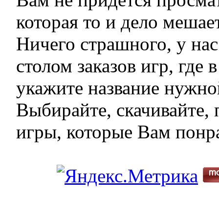
которая то и дело мешае
Ничего страшного, у на
столом заказов игр, где 
укажите название нужной
Выбирайте, скачивайте,
игры, которые Вам понр