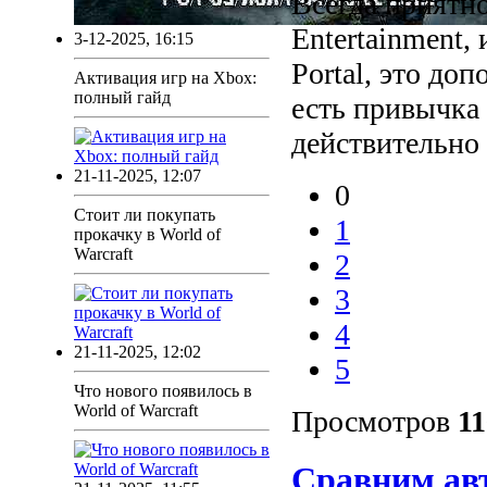
Всегда приятн
Entertainment,
3-12-2025, 16:15
Portal, это до
Активация игр на Xbox:
полный гайд
есть привычка 
действительно 
21-11-2025, 12:07
0
Стоит ли покупать
1
прокачку в World of
Warcraft
2
3
4
21-11-2025, 12:02
5
Что нового появилось в
World of Warcraft
Просмотров
1
Сравним ав