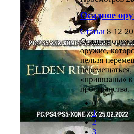
Осадное ору
Статьи
8-12-20
Осадное оружие
оружие, которо
нельзя переме
перемещаться, 
«привязаны» к
пространства.
0
1
2
3