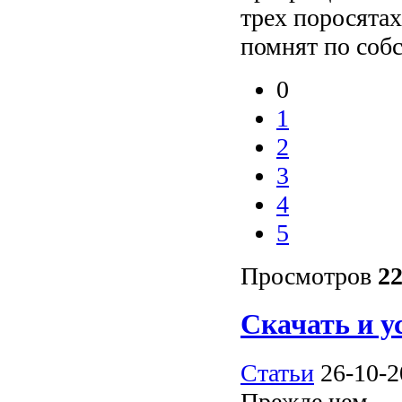
трех поросята
помнят по собс
0
1
2
3
4
5
Просмотров
2
Скачать и 
Статьи
26-10-2
Прежде чем