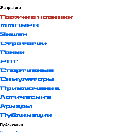
Жанры игр
Горячие новинки
MMORPG
Экшен
Стратегии
Гонки
РПГ
Спортивные
Симуляторы
Приключения
Логические
Аркады
Публикации
Публикации