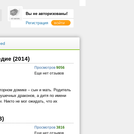
Вы не авторизованы!
Регистрация
ВОЙТИ
eed
дие (2014)
Просмотров
9056
Еще нет отзывов
орном домике – сын и мать. Родитель
ушечных драконов, а дитя по имени
. Никто не мог ожидать, что их
3)
Просмотров
3816
Еще нет отзывов