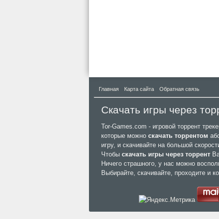
Главная
Карта сайта
Обратная связь
Скачать игры через тор
Tor-Games.com - игровой торрент трек
которые можно
скачать торрентом
абс
игру, и скачивайте на большой скорос
Чтобы
скачать игры через торрент
Ва
Ничего страшного, у нас можно воспол
Выбирайте, скачивайте, проходите и к