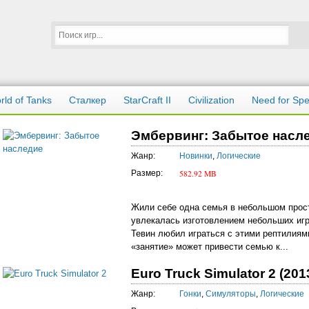
rld of Tanks
Сталкер
StarCraft II
Civilization
Need for Sp
Эмбервинг: Забытое насле
Жанр:
Новинки
,
Логические
582.92 MB
Размер:
Жили себе одна семья в небольшом прост
увлекалась изготовлением небольших игр
Тевин любил играться с этими рептилиями
«занятие» может привести семью к...
Euro Truck Simulator 2 (201
Жанр:
Гонки
,
Симуляторы
,
Логические