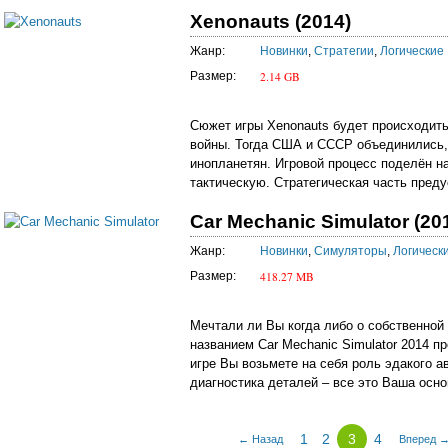
Xenonauts (2014)
Жанр:
Новинки
,
Стратегии
,
Логические
2.14 GB
Размер:
Сюжет игры Xenonauts будет происходить
войны. Тогда США и СССР объединились,
инопланетян. Игровой процесс поделён на
тактическую. Стратегическая часть преду
Car Mechanic Simulator (20
Жанр:
Новинки
,
Симуляторы
,
Логическ
418.27 MB
Размер:
Мечтали ли Вы когда либо о собственной
названием Car Mechanic Simulator 2014 п
игре Вы возьмете на себя роль эдакого а
диагностика деталей – все это Ваша осно
1
2
3
4
← Назад
Вперед 