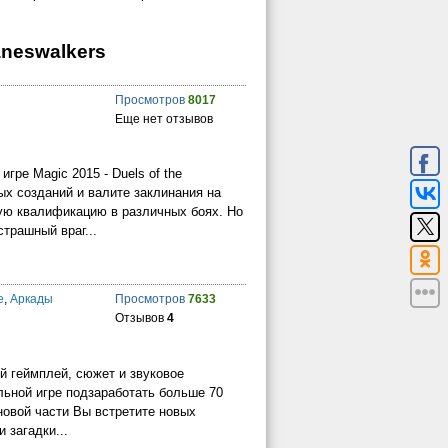
laneswalkers
Просмотров
8017
Еще нет отзывов
гре Magic 2015 - Duels of the
ых созданий и валите заклинания на
ую квалификацию в различных боях. Но
страшный враг...
е
,
Аркады
Просмотров
7633
Отзывов
4
й геймплей, сюжет и звуковое
льной игре подзаработать больше 70
новой части Вы встретите новых
 загадки...