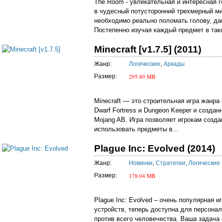
The Room - увлекательная и интересная г
в чудесный потусторонний трехмерный мир
необходимо реально поломать голову, да
Постепенно изучая каждый предмет в тако
Minecraft [v1.7.5] (2011)
Жанр:
Логические
,
Аркады
295.89 MB
Размер:
Minecraft — это строительная игра жанра 
Dwarf Fortress и Dungeon Keeper и созд
Mojang AB. Игра позволяет игрокам созда
использовать предметы в...
Plague Inc: Evolved (2014)
Жанр:
Новинки
,
Стратегии
,
Логические
178.04 MB
Размер:
Plague Inc: Evolved – очень популярная 
устройств, теперь доступна для персона
против всего человечества. Ваша задача 