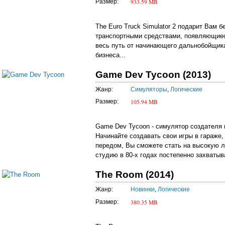
933.59 MB
Размер:
The Euro Truck Simulator 2 подарит Вам
транспортными средствами, появляющиес
весь путь от начинающего дальнобойщика
бизнеса...
Game Dev Tycoon (2013)
Жанр:
Симуляторы
,
Логические
105.94 MB
Размер:
Game Dev Tycoon - симулятор создателя 
Начинайте создавать свои игры в гараже,
передом, Вы сможете стать на высокую л
студию в 80-х годах постепенно захватыв
The Room (2014)
Жанр:
Новинки
,
Логические
380.35 MB
Размер: