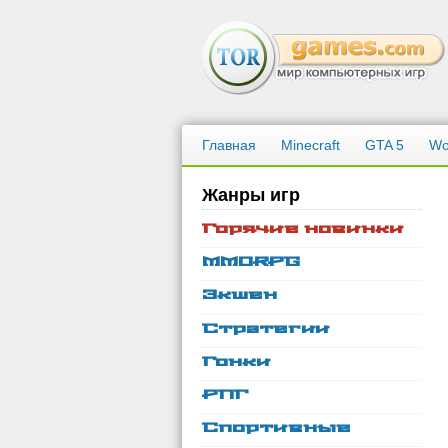
Главная
Minecraft
GTA 5
Wo
Жанры игр
Горячие новинки
MMORPG
Экшен
Стратегии
Гонки
РПГ
Спортивные