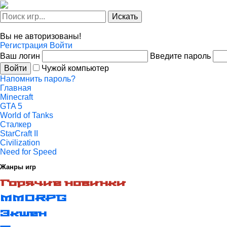
Искать
Вы не авторизованы!
Регистрация
Войти
Ваш логин
Введите пароль
Войти
Чужой компьютер
Напомнить пароль?
Главная
Minecraft
GTA 5
World of Tanks
Сталкер
StarCraft II
Civilization
Need for Speed
Жанры игр
Горячие новинки
MMORPG
Экшен