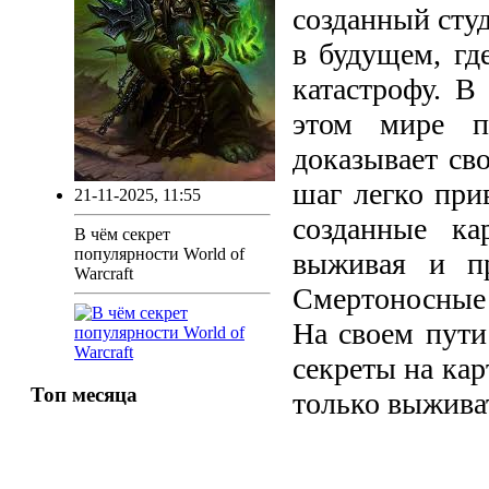
созданный сту
в будущем, гд
катастрофу. В
этом мире п
доказывает св
шаг легко при
21-11-2025, 11:55
созданные ка
В чём секрет
популярности World of
выживая и пр
Warcraft
Смертоносные
На своем пут
секреты на кар
Топ месяца
только выживат