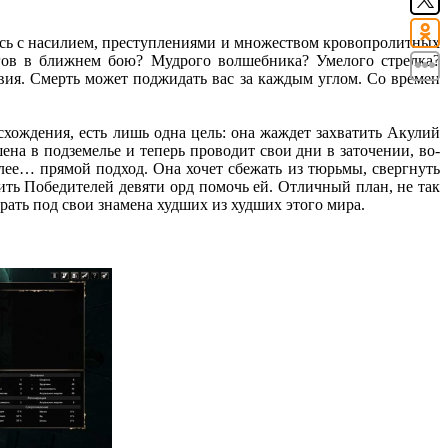
есь с насилием, преступлениями и множеством кровопролитных
агов в ближнем бою? Мудрого волшебника? Умелого стрелка?
твия. Смерть может поджидать вас за каждым углом. Со времен
хождения, есть лишь одна цель: она жаждет захватить Акулий
ена в подземелье и теперь проводит свои дни в заточении, во-
олее… прямой подход. Она хочет сбежать из тюрьмы, свергнуть
ить Победителей девяти орд помочь ей. Отличный план, не так
рать под свои знамена худших из худших этого мира.