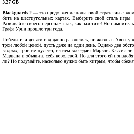
3.27 GB
Blackguards 2
— это продолжение пошаговой стратегии с элем
битв на шестиугольных картах. Выберите свой стиль игры:
Развивайте своего персонажа так, как захотите! Но помните:
Графа Урии прошло три года.
Победители девяти орд давно разошлись, но жизнь в Авентур
трон любой ценой, пусть даже на один день. Однако два обсто
вторых, трон не пустует, на нем восседает Марван. Кассия н
Марвана и объявить себя королевой. Но для этого ей понадоб
ли? Но подумайте, насколько нужно быть хитрым, чтобы сбежат