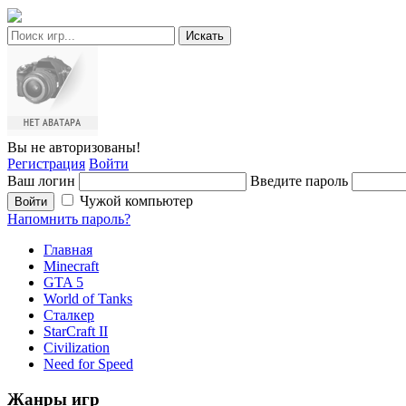
Искать
Вы не авторизованы!
Регистрация
Войти
Ваш логин
Введите пароль
Чужой компьютер
Войти
Напомнить пароль?
Главная
Minecraft
GTA 5
World of Tanks
Сталкер
StarCraft II
Civilization
Need for Speed
Жанры игр