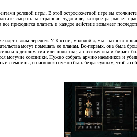
ентами ролевой игры. В этой остросюжетной игре вы столкнет
 хотите сыграть за страшное чудовище, которое разрывает вр
 за все приходится платить и каждое действие возымеет последс
ие идет своим чередом. У Кассии, молодой дамы знатного проис
ятельства могут помешать ее планам. Во-первых, она была брош
е сильна в дипломатии или политике, а поэтому она избирает б
ятся могучие союзники. Нужно собрать армию наемников и убед
ь из темницы, и насколько нужно быть безрассудным, чтобы соб