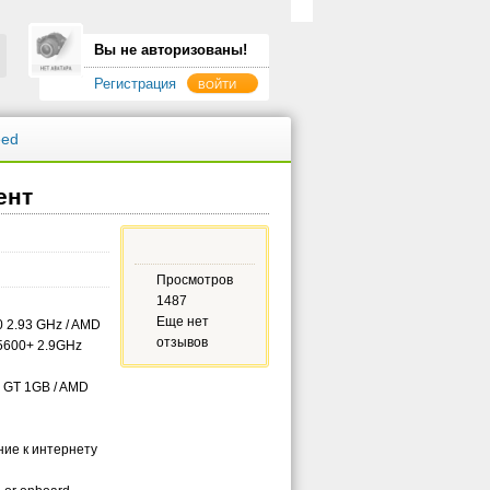
Вы не авторизованы!
Регистрация
ВОЙТИ
eed
ент
Просмотров
1487
Еще нет
0 2.93 GHz / AMD
отзывов
 5600+ 2.9GHz
 GT 1GB / AMD
ие к интернету