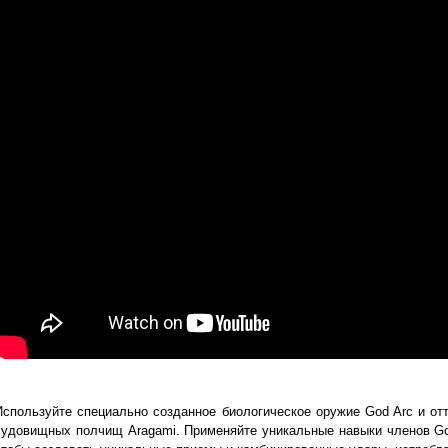
Используйте специально созданное биологическое оружие God Arc и от
чудовищных полчищ Aragami. Применяйте уникальные навыки членов God