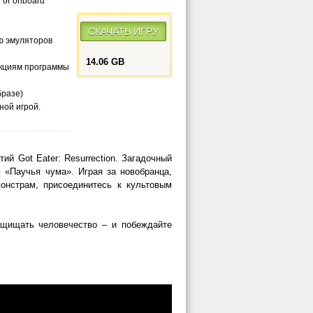
e or onboard
СКАЧАТЬ ИГРУ
ю эмуляторов
14.06 GB
рукциям программы
бразе)
ной игрой.
ий Got Eater: Resurrection. Загадочный
 «Паучья чума». Играя за новобранца,
онстрам, присоединитесь к культовым
защищать человечество – и побеждайте