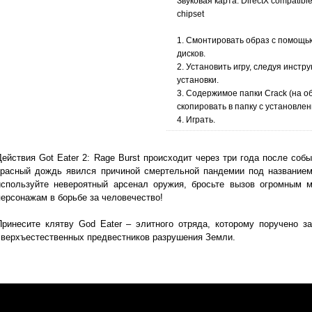
Звуковая карта: DirectX compatibl
chipset
1. Смонтировать образ с помощь
дисков.
2. Установить игру, следуя инст
установки.
3. Содержимое папки Crack (на о
скопировать в папку с установлен
4. Играть.
Действия Got Eater 2: Rage Burst происходит через три года после событ
красный дождь явился причиной смертельной пандемии под названием
используйте невероятный арсенал оружия, бросьте вызов огромным м
персонажам в борьбе за человечество!
Принесите клятву God Eater – элитного отряда, которому поручено 
сверхъестественных предвестников разрушения Земли.