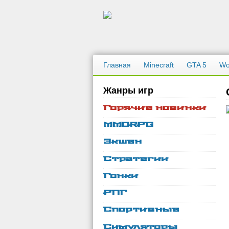
Главная
Minecraft
GTA 5
Wo
Жанры игр
Горячие новинки
MMORPG
Экшен
Стратегии
Гонки
РПГ
Спортивные
Симуляторы