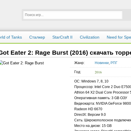
rld of Tanks
Сталкер
StarCraft II
Civilization
Need for Sp
Got Eater 2: Rage Burst (2016) скачать торр
Жанр:
Новинки
,
РПГ
2016
Год:
ОС: Windows 7, 8, 10
Процессор: Intel Core 2 Duo E750
Athlon 64 X2 Dual Core Processor
Оперативная память: 3 GB ОЗУ
Видеокарта: NVIDIA GeForce 9800
Radeon HD 6670
DirectX: Версии 9.0
Сеть: Широкополосное подключен
Место на диске: 15 GB