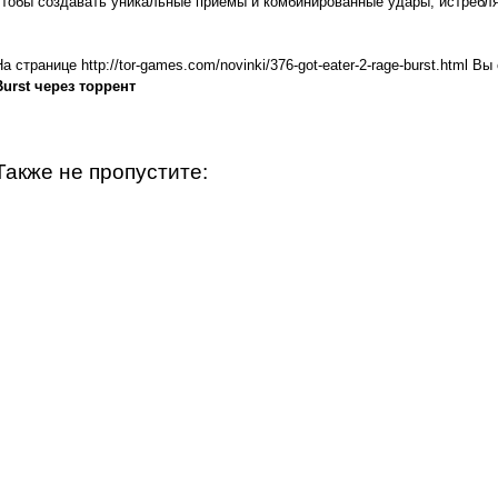
чтобы создавать уникальные приемы и комбинированные удары, истребля
На странице http://tor-games.com/novinki/376-got-eater-2-rage-burst.html В
Burst через торрент
Также не пропустите: