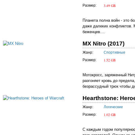
3.49 GB
Размер:
Планета полна войн - это б
даже далеких конфликтов. М
беженцев....
MX Nitro (2017)
Жанр:
Спортивные
1.52 GB
Размер:
Мотокросс, заряженный Нитр
разгоняет кровь до предела
безрассудный трюк чтобы до
Hearthstone: Heroe
Жанр:
Логические
1.02 GB
Размер:
С каждым годом популярнос