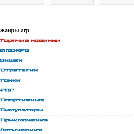
Жанры игр
Горячие новинки
MMORPG
Экшен
Стратегии
Гонки
РПГ
Спортивные
Симуляторы
Приключения
Логические